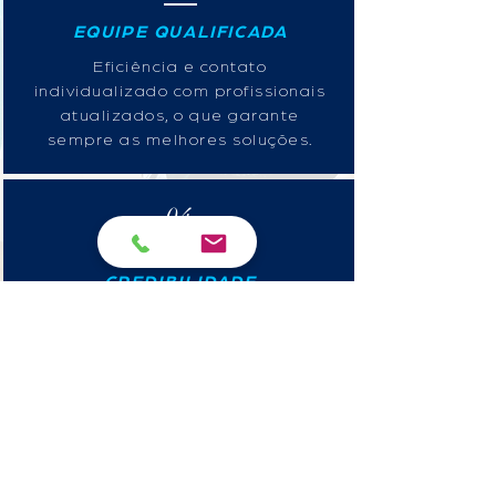
EQUIPE QUALIFICADA
Eficiência e contato
individualizado com profissionais
atualizados, o que garante
sempre as melhores soluções.
04
CREDIBILIDADE
Ética, compromisso, agilidade e
experiência.
Uma empresa parceira da
Ass.
Paulista de Medicina
, apta no
atendimento de médicos e
clínicas.